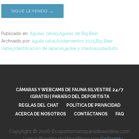
SIGUE LEYENDO →
Publicado en:
Águilas calvas
,
Águilas de Big Bear
Archivado por:
águila calva
,
Avistamientos 2025
,
Big Bear
Valley
,
Identificación de rapaces
,
jackie y shadow
,
subadulto
CÁMARAS Y WEBCAMS DE FAUNA SILVESTRE 24/7
(GRATIS) | PARAÍSO DEL DEPORTISTA
REGLAS DEL CHAT
POLÍTICA DE PRIVACIDAD
ACERCA DE NOSOTROS
CONTÁCTANOS
FAQ
Copyright © 2026 Es.sportsmansparadiseonline.com
— Lyrical Plantilla de WordPress por
GoDaddy