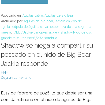
Publicado en:
Águilas calvas
,
Águilas de Big Bear
Archivado por:
águilas de big bear
,
Cámara en vivo de
águilas
,
cópula de águilas calvas
,
esperanza de una segunda
puesta
,
FOBBV
,
Jackie pancakes
,
jackie y shadow
,
Nido de oso
grande
,
re-clutch 2026
,
Salto sombrío
Shadow se niega a compartir su
pescado en el nido de Big Bear —
Jackie responde
HNF
Deja un comentario
El 12 de febrero de 2026, lo que debía ser una
comida rutinaria en el nido de águilas de Big…