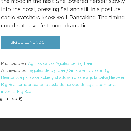
the mood in the nest. She lowered herself slowly
into the bowl, pressing flat and still in a posture
eagle watchers know well. Pancaking. The timing
could not have felt more dramatic.
SIGUE LEYENDO →
Publicado en:
Águilas calvas
,
Águilas de Big Bear
Archivado por:
águilas de big bear
,
Cámara en vivo de Big
Bear
,
Jackie pancake
,
jackie y shadow
,
nido de águila calva
,
Nieve en
Big Bear
,
temporada de puesta de huevos de águila
,
tormenta
invernal Big Bear
avegación
gina 1 de 15
or
ntrada