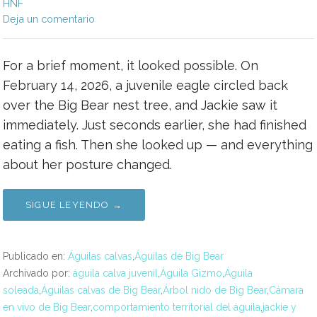
HNF
Deja un comentario
For a brief moment, it looked possible. On
February 14, 2026, a juvenile eagle circled back
over the Big Bear nest tree, and Jackie saw it
immediately. Just seconds earlier, she had finished
eating a fish. Then she looked up — and everything
about her posture changed.
SIGUE LEYENDO →
Publicado en:
Águilas calvas
,
Águilas de Big Bear
Archivado por:
águila calva juvenil
,
Águila Gizmo
,
Águila
soleada
,
Águilas calvas de Big Bear
,
Árbol nido de Big Bear
,
Cámara
en vivo de Big Bear
,
comportamiento territorial del águila
,
jackie y