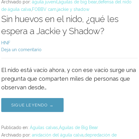
Archivado por:
águila juvenil
,
águilas de big bear
,
defensa del nido
de águila calva
,
FOBBV cam
,
jackie y shadow
Sin huevos en el nido, ¿qué les
espera a Jackie y Shadow?
HNF
Deja un comentario
El nido está vacío ahora, y con ese vacío surge una
pregunta que comparten miles de personas que
observan desde…
SIGUE LEYENDO →
Publicado en:
Águilas calvas
,
Águilas de Big Bear
Archivado por:
anidación del águila calva
,
depredación de