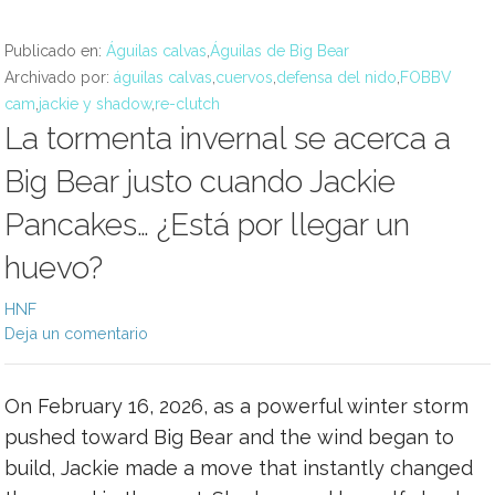
Publicado en:
Águilas calvas
,
Águilas de Big Bear
Archivado por:
águilas calvas
,
cuervos
,
defensa del nido
,
FOBBV
cam
,
jackie y shadow
,
re-clutch
La tormenta invernal se acerca a
Big Bear justo cuando Jackie
Pancakes… ¿Está por llegar un
huevo?
HNF
Deja un comentario
On February 16, 2026, as a powerful winter storm
pushed toward Big Bear and the wind began to
build, Jackie made a move that instantly changed