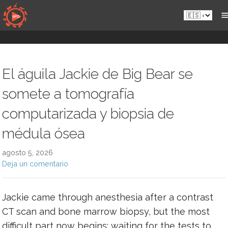
Saltar
Es.sportsmansparadiseonline.com
al
contenido
El águila Jackie de Big Bear se
somete a tomografía
computarizada y biopsia de
médula ósea
agosto 5, 2026
Deja un comentario
Jackie came through anesthesia after a contrast
CT scan and bone marrow biopsy, but the most
difficult part now begins: waiting for the tests to