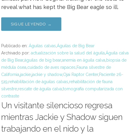
reveal what has kept the Big Bear eagle so ill.
SIGUE LEYENDO →
Publicado en:
Águilas calvas
,
Águilas de Big Bear
Archivado por:
actualización sobre la salud del águila
,
Águila calva
de Big Bear
,
águilas de big bear
,
anemia en águila calva
,
biopsia de
médula ósea
,
cuidado de aves rapaces
,
Fauna silvestre de
California
,
jackie
,
jackie y shadow
,
Ojai Raptor Center
,
Paciente 26-
519
,
rehabilitación de águilas calvas
,
rehabilitación de fauna
silvestre
,
rescate de águila calva
,
tomografía computarizada con
contraste
Un visitante silencioso regresa
mientras Jackie y Shadow siguen
trabajando en el nido y la