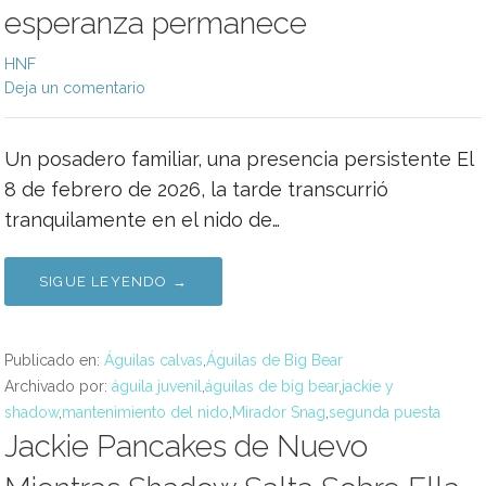
esperanza permanece
HNF
Deja un comentario
Un posadero familiar, una presencia persistente El
8 de febrero de 2026, la tarde transcurrió
tranquilamente en el nido de…
SIGUE LEYENDO →
Publicado en:
Águilas calvas
,
Águilas de Big Bear
Archivado por:
águila juvenil
,
águilas de big bear
,
jackie y
shadow
,
mantenimiento del nido
,
Mirador Snag
,
segunda puesta
Jackie Pancakes de Nuevo