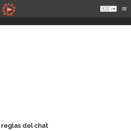
Saltar
Es.sportsmansparadiseonline.com
al
contenido
reglas del chat