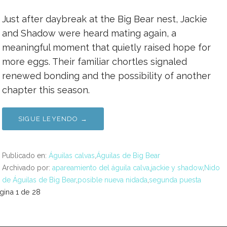
Just after daybreak at the Big Bear nest, Jackie
and Shadow were heard mating again, a
meaningful moment that quietly raised hope for
more eggs. Their familiar chortles signaled
renewed bonding and the possibility of another
chapter this season.
SIGUE LEYENDO →
Publicado en:
Águilas calvas
,
Águilas de Big Bear
Archivado por:
apareamiento del águila calva
,
jackie y shadow
,
Nido
de Águilas de Big Bear
,
posible nueva nidada
,
segunda puesta
avegación
gina 1 de 28
or