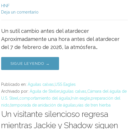
HNF
Deja un comentario
Un sutil cambio antes del atardecer
Aproximadamente una hora antes del atardecer
del 7 de febrero de 2026, la atmósfera…
SIGUE LEYENDO →
Publicado en:
Águilas calvas
,
USS Eagles
Archivado por:
Águila de Steller
,
águilas calvas
,
Cámara del águila de
U.S. Steel
,
comportamiento del águila
,
Irvin eagle
,
preparación del
nido
,
temporada de anidación de águilas
,
vías de tren hierba
Un visitante silencioso regresa
mientras Jackie y Shadow siguen