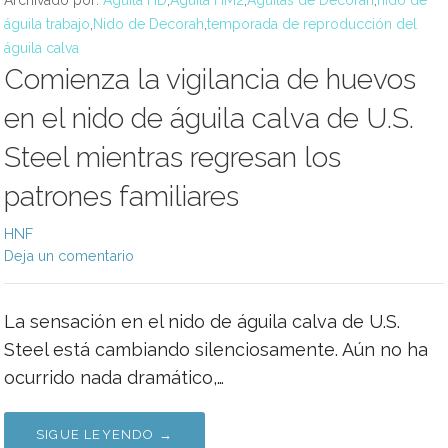
Archivado por:
Águila HD
,
Águila HM2
,
Águilas de Decorah
,
nido de
águila trabajo
,
Nido de Decorah
,
temporada de reproducción del
águila calva
Comienza la vigilancia de huevos
en el nido de águila calva de U.S.
Steel mientras regresan los
patrones familiares
HNF
Deja un comentario
La sensación en el nido de águila calva de U.S.
Steel está cambiando silenciosamente. Aún no ha
ocurrido nada dramático,…
SIGUE LEYENDO →