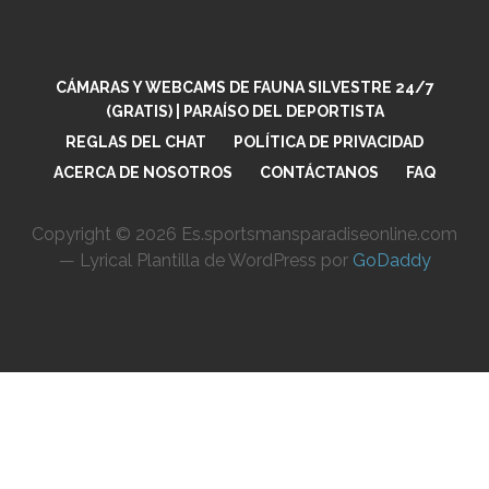
ntrada
CÁMARAS Y WEBCAMS DE FAUNA SILVESTRE 24/7
(GRATIS) | PARAÍSO DEL DEPORTISTA
REGLAS DEL CHAT
POLÍTICA DE PRIVACIDAD
ACERCA DE NOSOTROS
CONTÁCTANOS
FAQ
Copyright © 2026 Es.sportsmansparadiseonline.com
— Lyrical Plantilla de WordPress por
GoDaddy