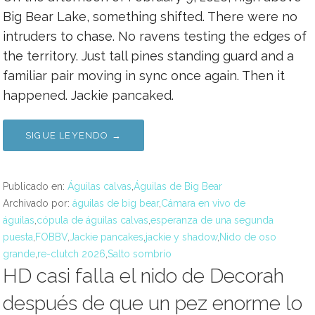
Big Bear Lake, something shifted. There were no
intruders to chase. No ravens testing the edges of
the territory. Just tall pines standing guard and a
familiar pair moving in sync once again. Then it
happened. Jackie pancaked.
SIGUE LEYENDO →
Publicado en:
Águilas calvas
,
Águilas de Big Bear
Archivado por:
águilas de big bear
,
Cámara en vivo de
águilas
,
cópula de águilas calvas
,
esperanza de una segunda
puesta
,
FOBBV
,
Jackie pancakes
,
jackie y shadow
,
Nido de oso
grande
,
re-clutch 2026
,
Salto sombrío
HD casi falla el nido de Decorah
después de que un pez enorme lo