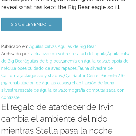
reveal what has kept the Big Bear eagle so ill.
SIGUE LEYENDO →
Publicado en:
Águilas calvas
,
Águilas de Big Bear
Archivado por:
actualización sobre la salud del águila
,
Águila calva
de Big Bear
,
águilas de big bear
,
anemia en águila calva
,
biopsia de
médula ósea
,
cuidado de aves rapaces
,
Fauna silvestre de
California
,
jackie
,
jackie y shadow
,
Ojai Raptor Center
,
Paciente 26-
519
,
rehabilitación de águilas calvas
,
rehabilitación de fauna
silvestre
,
rescate de águila calva
,
tomografía computarizada con
contraste
El regalo de atardecer de Irvin
cambia el ambiente del nido
mientras Stella pasa la noche