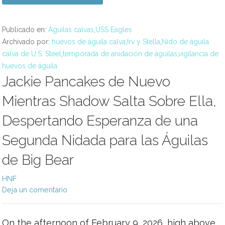
Publicado en:
Águilas calvas
,
USS Eagles
Archivado por:
huevos de águila calva
,
Irv y Stella
,
Nido de águila
calva de U.S. Steel
,
temporada de anidación de águilas
,
vigilancia de
huevos de águila
Jackie Pancakes de Nuevo
Mientras Shadow Salta Sobre Ella,
Despertando Esperanza de una
Segunda Nidada para las Águilas
de Big Bear
HNF
Deja un comentario
On the afternoon of February 9, 2026, high above