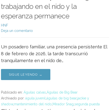
trabajando en el nido y la
esperanza permanece
HNF
Deja un comentario
Un posadero familiar, una presencia persistente El
8 de febrero de 2026, la tarde transcurrió
tranquilamente en el nido de…
SIGUE LEYENDO →
Publicado en:
Águilas calvas
,
Águilas de Big Bear
Archivado por:
águila juvenil
,
águilas de big bear
,
jackie y
shadow
,
mantenimiento del nido
,
Mirador Snag
,
segunda puesta