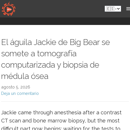
Saltar
Es.sportsmansparadiseonline.com
al
contenido
El águila Jackie de Big Bear se
somete a tomografía
computarizada y biopsia de
médula ósea
agosto 5, 2026
Deja un comentario
Jackie came through anesthesia after a contrast
CT scan and bone marrow biopsy, but the most
difficult part now begins: waiting for the tests to