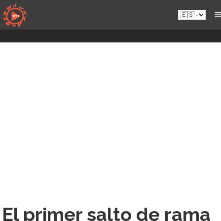
Saltar
Es.sportsmansparadiseonline.com
al
contenido
El primer salto de rama