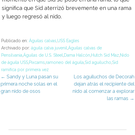
significa que Sid aterrizó brevemente en una rama
y luego regresó al nido.
Publicado en:
Águilas calvas
,
USS Eagles
Archivado por:
águila calva juvenil
,
Águilas calvas de
Pensilvania
,
Águilas de U.S. Steel
,
Dama Halcón
,
Hutch Sid Maz
,
Nido
de águila USS
,
Pixcams
,
ramoneo del águila
,
Sid aguilucho
,
Sid
ramifica por primera vez
avegación
← Sandy y Luna pasan su
Los aguiluchos de Decorah
primera noche solas en el
dejan atrás el recipiente del
e
gran nido de osos
nido al comenzar a explorar
las ramas →
ntradas