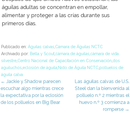
águilas adultas se concentran en empollar,
alimentar y proteger a las crías durante sus
primeros días.
Publicado en:
Águilas calvas
,
Cámara de Águilas NCTC
Archivado por:
Bella y Scout
,
cámara de águilas
,
cámara de vida
silvestre
,
Centro Nacional de Capacitación en Conservación
,
dos
aguiluchos
,
eclosión de águila
,
Nido de Águila NCTC
,
polluelos de
águila calva
avegación
← Jackie y Shadow parecen
Las águilas calvas de U.S.
escuchar algo mientras crece
Steel dan la bienvenida al
e
la expectativa por la eclosión
polluelo n.º 2 mientras el
de los polluelos en Big Bear
huevo n.º 3 comienza a
ntradas
romperse →