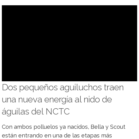
Dos pequeños aguiluchos traen
una nueva energía al nido de
águilas del NCTC
Con ambos polluelos ya nacidos, Bella y Scout
están entrando en una de las etapas más