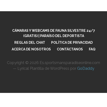
or
ntrada
CÁMARAS Y WEBCAMS DE FAUNA SILVESTRE 24/7
(GRATIS) | PARAÍSO DEL DEPORTISTA
REGLAS DEL CHAT
POLÍTICA DE PRIVACIDAD
ACERCA DE NOSOTROS
CONTÁCTANOS
FAQ
Copyright © 2026 Es.sportsmansparadiseonline.com
— Lyrical Plantilla de WordPress por
GoDaddy