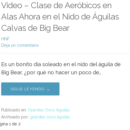
Video – Clase de Aeróbicos en
Alas Ahora en el Nido de Águilas
Calvas de Big Bear
HNF
Deja un comentario
Es un bonito día soleado en el nido del águila de
Big Bear, ¿por qué no hacer un poco de…
SIGUE LEYENDO →
Publicado en:
Grandes Osos Águilas
Archivado por:
grandes osos águilas
avegación
gina 1 de 2