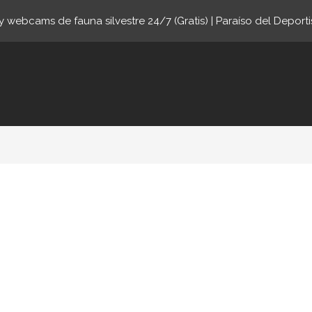
 webcams de fauna silvestre 24/7 (Gratis) | Paraíso del Deporti
ne.com