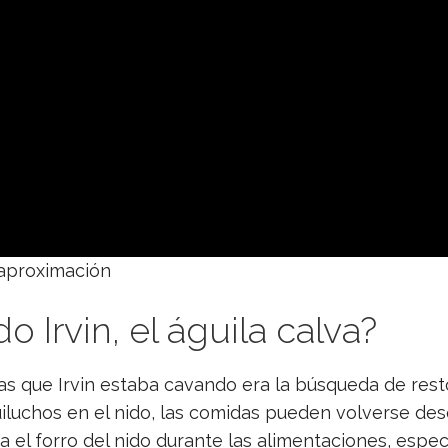
aproximación
Irvin, el águila calva?
as que Irvin estaba cavando era la búsqueda de res
iluchos en el nido, las comidas pueden volverse de
 el forro del nido durante las alimentaciones, espe