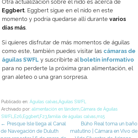
Otra actualización sobre el nido es acerca de
Eggbert
. Eggbert sigue en el nido en este
momento y podría quedarse allí durante
varios
días más
.
Si quieres disfrutar de más momentos de águilas
como este, también puedes visitar las
cámaras de
águilas SWFL
y suscribirte al
boletín informativo
para no perderte la próxima gran alimentación, el
gran aleteo o una gran sorpresa.
Publicado en:
Águilas calvas
,
Águilas SWFL
Archivado por:
alimentación en tándem
,
Cámara de Águilas
SWFL
,
E26
,
Eggbert
,
F23
,
familia de águilas calvas
,
m15
avegación
← Presque Isle llega al Canal
Búho Real toma un baño
de Navegación de Duluth
matutino | Cámara en Vivo de
e