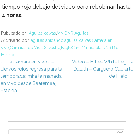
tiempo roja debajo del video para rebobinar hasta
4 horas
.
Publicado en:
Águilas calvas
,
MN DNR Águilas
Archivado por:
águilas anidando
,
águilas calvas
,
Cámara en
vivo
,
Cámaras de Vida Silvestre
,
EagleCam
,
Minnesota DNR
,
Río
Misisipi
avegación
← La cámara en vivo de
Video – H Lee White llegó a
ciervos rojos regresa para la
Duluth – Carguero Cubierto
e
temporada: mira la manada
de Hielo →
en vivo desde Saaremaa,
ntradas
Estonia.
1500