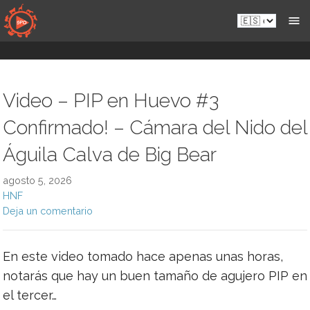
Saltar
Es.sportsmansparadiseonline.com
al
contenido
Video – PIP en Huevo #3
Confirmado! – Cámara del Nido del
Águila Calva de Big Bear
agosto 5, 2026
HNF
Deja un comentario
En este video tomado hace apenas unas horas,
notarás que hay un buen tamaño de agujero PIP en
el tercer…