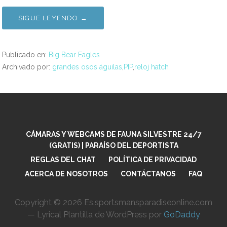
SIGUE LEYENDO →
Publicado en:
Big Bear Eagles
Archivado por:
grandes osos águilas
,
PIP
,
reloj hatch
CÁMARAS Y WEBCAMS DE FAUNA SILVESTRE 24/7
(GRATIS) | PARAÍSO DEL DEPORTISTA
REGLAS DEL CHAT
POLÍTICA DE PRIVACIDAD
ACERCA DE NOSOTROS
CONTÁCTANOS
FAQ
Copyright © 2026 Es.sportsmansparadiseonline.com
— Lyrical Plantilla de WordPress por
GoDaddy