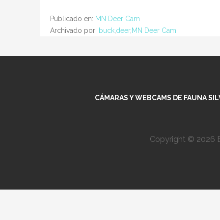
Publicado en:
MN Deer Cam
Archivado por:
buck
,
deer
,
MN Deer Cam
CÁMARAS Y WEBCAMS DE FAUNA SILV
Copyright © 2026 E