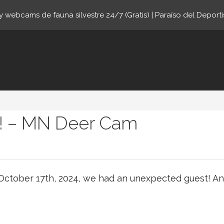
 webcams de fauna silvestre 24/7 (Gratis) | Paraíso del Deporti
ne.com
k! – MN Deer Cam
October 17th, 2024, we had an unexpected guest! An