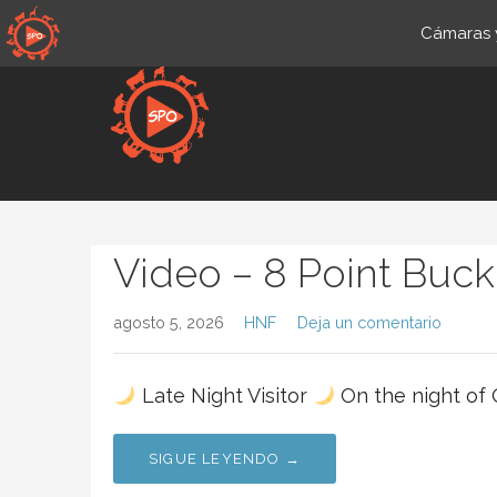
Saltar
Cámaras y
al
contenido
Es.sportsmansparadiseonli
Video – 8 Point Buc
agosto 5, 2026
HNF
Deja un comentario
Late Night Visitor
On the night of 
SIGUE LEYENDO →