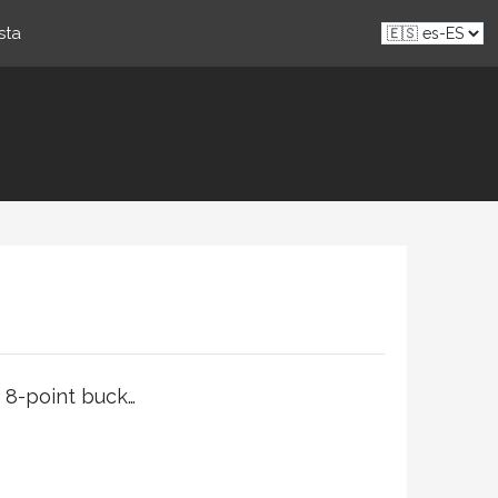
sta
 8-point buck…