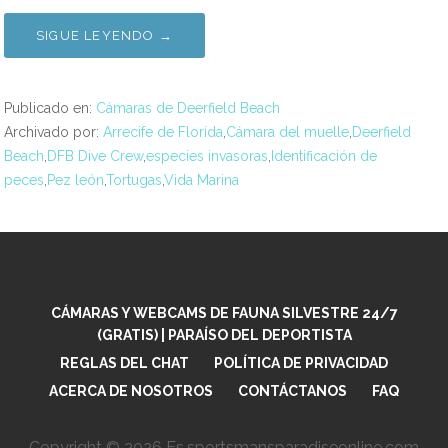
SIGUE LEYENDO →
Publicado en:
Cámaras de Deerfield Beach
Archivado por:
Arrecife de Florida
,
Cámara del muelle
,
Deerfield
Beach
,
DFB Dive Crew
,
especies invasoras
,
Identificación de
peces
,
Pez león
,
Tortugas
,
Vida Marina
CÁMARAS Y WEBCAMS DE FAUNA SILVESTRE 24/7
(GRATIS) | PARAÍSO DEL DEPORTISTA
REGLAS DEL CHAT
POLÍTICA DE PRIVACIDAD
ACERCA DE NOSOTROS
CONTÁCTANOS
FAQ
Copyright © 2026 Es.sportsmansparadiseonline.com