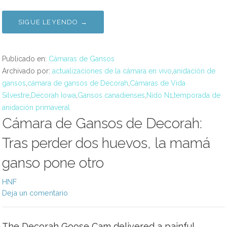
SIGUE LEYENDO →
Publicado en:
Cámaras de Gansos
Archivado por:
actualizaciones de la cámara en vivo
,
anidación de
gansos
,
cámara de gansos de Decorah
,
Cámaras de Vida
Silvestre
,
Decorah Iowa
,
Gansos canadienses
,
Nido N1
,
temporada de
anidación primaveral
Cámara de Gansos de Decorah:
Tras perder dos huevos, la mamá
ganso pone otro
HNF
Deja un comentario
The Decorah Goose Cam delivered a painful