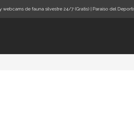
 webcams de fauna silvestre 24/7 (Gratis) | Paraíso del Deporti
ne.com