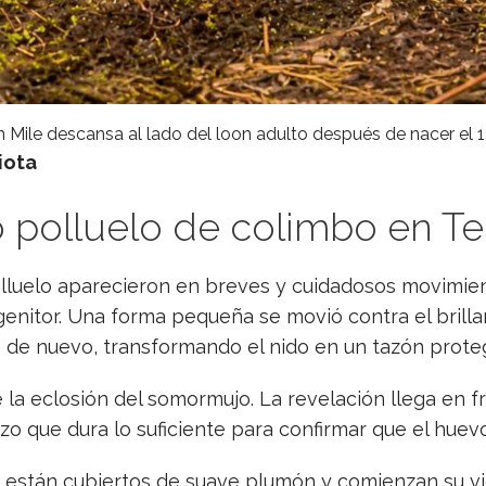
n Mile descansa al lado del loon adulto después de nacer el 1
iota
polluelo de colimbo en Te
olluelo aparecieron en breves y cuidadosos movimie
enitor. Una forma pequeña se movió contra el brilla
 de nuevo, transformando el nido en un tazón prote
de la eclosión del somormujo. La revelación llega en
tazo que dura lo suficiente para confirmar que el hue
 están cubiertos de suave plumón y comienzan su vida