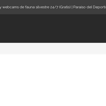
 webcams de fauna silvestre 24/7 (Gratis) | Paraíso del Deporti
ne.com