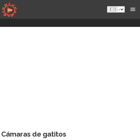
Saltar
Es.sportsmansparadiseonline.com
al
contenido
Cámaras de gatitos