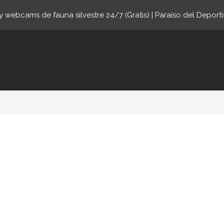
 webcams de fauna silvestre 24/7 (Gratis) | Paraíso del Deporti
ne.com