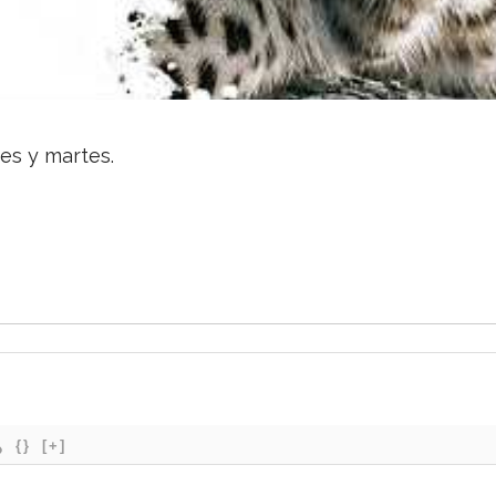
nes y martes.
{}
[+]