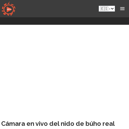
Saltar
Es.sportsmansparadiseonline.com
al
contenido
Cámara en vivo del nido de búho real