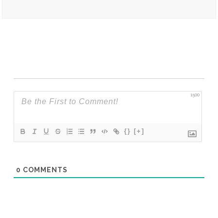
No videos found for this selection.
1500
{}
[+]
0
COMMENTS