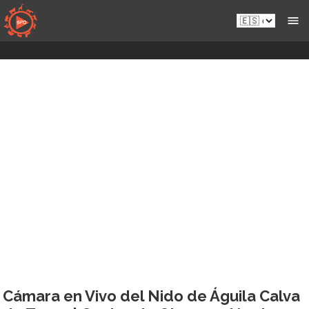
Saltar
Es.sportsmansparadiseonline.com
al
contenido
Cámara en Vivo del Nido de Águila Calva