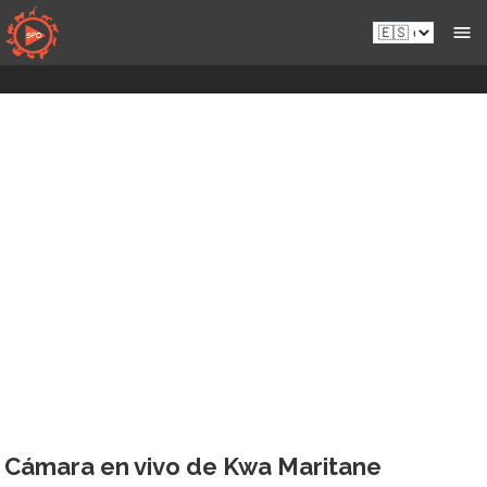
Saltar
Es.sportsmansparadiseonline.com
al
contenido
Cámara en vivo de Kwa Maritane