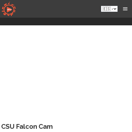
Saltar
Es.sportsmansparadiseonline.com
al
contenido
CSU Falcon Cam